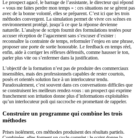
Le prospect agacé, le barrage de l’assistante, le directeur qui répond
« vous me faites perdre mon temps » : ces situations ne se gèrent pas
avec de la bonne volonté, elles se préparent. C’est ici que les trois
méthodes convergent. La simulation permet de vivre ces scènes en
environnement protégé, jusqu’à ce que la réponse devienne
naturelle. L’analyse de scripts fournit des formulations testées pour
accuser réception de l’agacement sans s’excuser d’exister :
reconnaître la contrainte de temps, reformuler l’enjeu en une phrase,
proposer une porte de sortie honorable. Le feedback en temps réel,
enfin, aide à corriger les réflexes défensifs, comme hausser le ton,
parler plus vite ou s’enfermer dans la justification.
L’objectif de la formation n’est pas de produire des commerciaux
insensibles, mais des professionnels capables de rester courtois,
posés et orientés solution face à un interlocuteur tendu.
Paradoxalement, c’est souvent dans ces conversations difficiles que
se construisent les meilleurs rendez-vous : un prospect qui exprime
franchement son irritation donne plus d’informations exploitables
qu’un interlocuteur poli qui raccroche en promettant de rappeler.
Construire un programme qui combine les trois
méthodes
Prises isolément, ces méthodes produisent des résultats partiels.
Combinées, elles forment un cycle complet : le script donne la