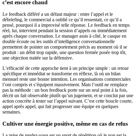
c’est encore chaud
Le feedback différé a un défaut majeur : entre l’appel et le
débriefing, le commercial a oublié ce qu’il ressentait, ce qu’il a
pensé, pourquoi il a improvisé telle réponse. Le feedback en temps
réel, lui, intervient pendant la session d’appels ou immédiatement
après chaque conversation. Le manager assis à côté, le casque en
double écoute ou les outils d’intelligence conversationnelle
permettent de pointer un comportement précis au moment où il se
produit : un débit trop rapide, une question fermée posée trop tôt,
une objection traitée sur la défensive.
L’efficacité de cette approche tient à un principe simple : un retour
spécifique et immédiat se transforme en réflexe, là où un bilan
mensuel reste une bonne intention. Les organisations commerciales
l’ont compris et s’équipent massivement. Mais l’outil ne remplace
pas la méthode : un bon feedback porte sur un seul point à la fois,
décrit un fait observable plutôt qu’un jugement, et se conclut par une
action concrète à tester sur l’appel suivant. C’est cette boucle courte,
appel après appel, qui fait progresser une équipe en quelques
semaines.
Cultiver une énergie positive, même en cas de refus
La prise de rendez-vous est un sport de répétition où le non est la