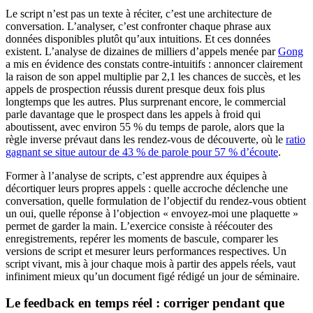
Le script n’est pas un texte à réciter, c’est une architecture de
conversation. L’analyser, c’est confronter chaque phrase aux
données disponibles plutôt qu’aux intuitions. Et ces données
existent. L’analyse de dizaines de milliers d’appels menée par
Gong
a mis en évidence des constats contre-intuitifs : annoncer clairement
la raison de son appel multiplie par 2,1 les chances de succès, et les
appels de prospection réussis durent presque deux fois plus
longtemps que les autres. Plus surprenant encore, le commercial
parle davantage que le prospect dans les appels à froid qui
aboutissent, avec environ 55 % du temps de parole, alors que la
règle inverse prévaut dans les rendez-vous de découverte, où le
ratio
gagnant se situe autour de 43 % de parole pour 57 % d’écoute
.
Former à l’analyse de scripts, c’est apprendre aux équipes à
décortiquer leurs propres appels : quelle accroche déclenche une
conversation, quelle formulation de l’objectif du rendez-vous obtient
un oui, quelle réponse à l’objection « envoyez-moi une plaquette »
permet de garder la main. L’exercice consiste à réécouter des
enregistrements, repérer les moments de bascule, comparer les
versions de script et mesurer leurs performances respectives. Un
script vivant, mis à jour chaque mois à partir des appels réels, vaut
infiniment mieux qu’un document figé rédigé un jour de séminaire.
Le feedback en temps réel : corriger pendant que