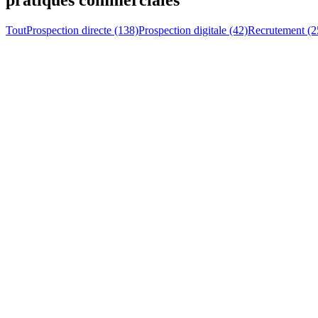
Tout
Prospection directe (138)
Prospection digitale (42)
Recrutement (2